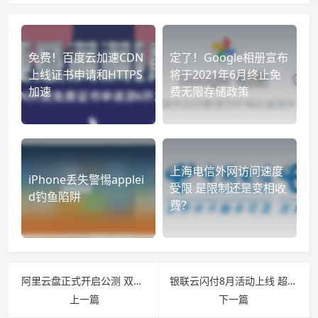
免费！百度云加速CDN
定了！Google相册宣布
上线证书申请和HTTPS
将于2021年6月终止免
加速
费无限存储政策
上海电信外网访问速度
iPhone丢失警惕applei
受限 是限制还是变相收
d钓鱼陷阱
费？
阿里云盘正式开启公测 双盘合并永不限速（附福利码）
银联云闪付8月活动上线 超多福利内容助省钱
上一篇
下一篇