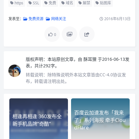
https
SSL
免费
域名
解禁
贴图库
发表至：
免费资源
网络关注
2016年6月13日
0
版权声明：
本站原创文章，由
酥耳狸
于2016-06-13发
表，共计292字。
转载说明：
除特殊说明外本站文章皆由CC-4.0协议发
布，转载请注明出处。
百度云加速发布「我来
相逢再相逢 360发布全
了」系列海报 牵手Clou
新手机品牌“奇酷”
dFlare